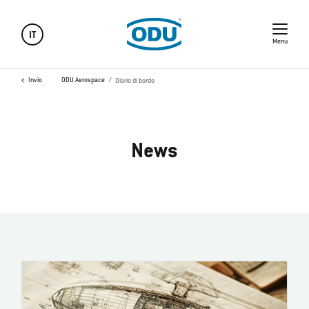
IT
Menu
Invio
ODU Aerospace
Diario di bordo
News