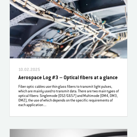
10.02.2025
Aerospace Log #3 – Optical fibers at a glance
Fiber optic cables use thin glass fibers to transmit light pulses,
which are mainly used to transmit data. There are two main types of
optical fibers: Singlemode (OS2/G657) and Multimode (OM4, OM3,
OM2), the use of which depends on the specific requirements of
each application ...