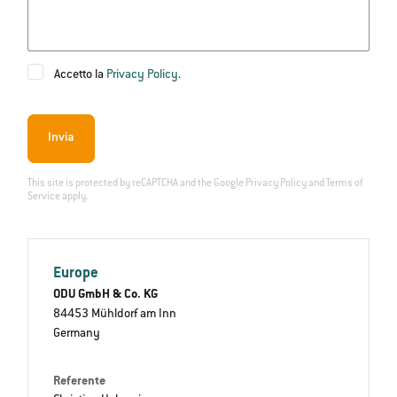
Accetto la
Privacy Policy
.
Invia
This site is protected by reCAPTCHA and the Google
Privacy Policy
and
Terms of
Service
apply.
Europe
ODU GmbH & Co. KG
84453 Mühldorf am Inn
Germany
Referente