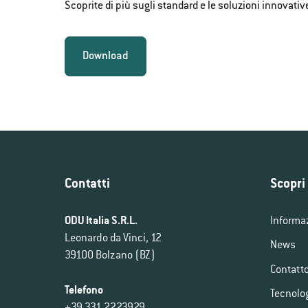
Scoprite di più sugli standard e le soluzioni innovativ
Download
Contatti
Scopri 
ODU Italia S.R.L.
Informa
Leonardo da Vinci, 12
News
39100 Bolzano (BZ)
Contatt
Telefono
Tecnolo
+39 331 2223929