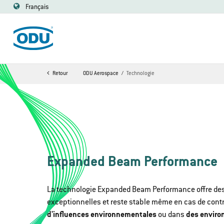
Français
Retour
ODU Aerospace
Technologie
Expanded Beam Performance
La technologie Expanded Beam Performance offre de
exceptionnelles et reste stable même en cas de cont
d'influences environnementales
ou dans
des environ