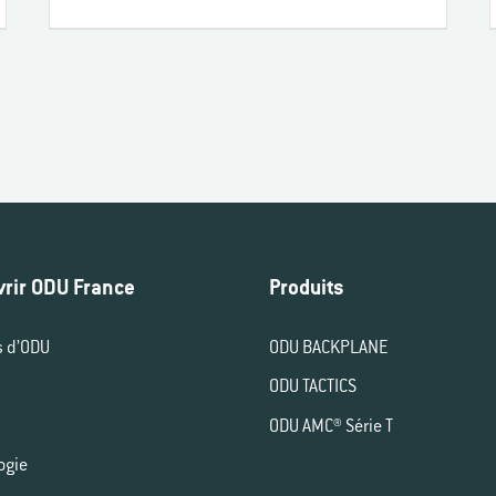
rir ODU France
Produits
s d’ODU
ODU BACKPLANE
ODU TACTICS
ODU AMC® Série T
ogie