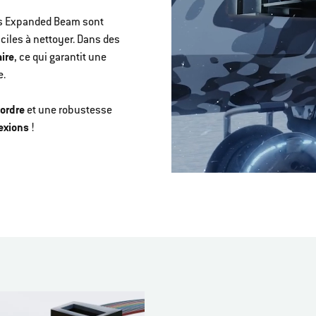
ns Expanded Beam sont
aciles à nettoyer. Dans des
ire
, ce qui garantit une
e.
 ordre
et une robustesse
exions
!
>