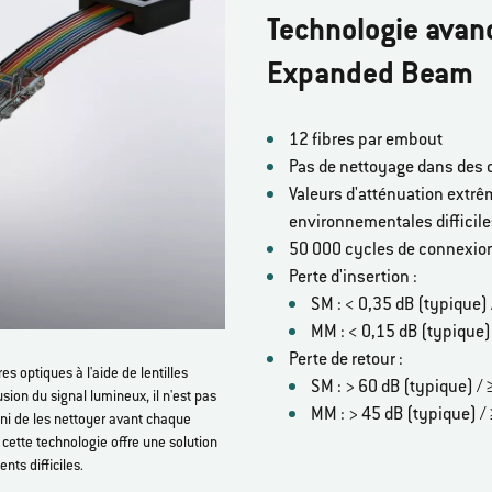
Technologie avanc
Expanded Beam
12 fibres par embout
Pas de nettoyage dans des 
Valeurs d'atténuation extr
environnementales difficil
50 000 cycles de connexio
Perte d'insertion :
SM : < 0,35 dB (typique) 
MM : < 0,15 dB (typique) 
Perte de retour :
s optiques à l'aide de lentilles
SM : > 60 dB (typique) / 
usion du signal lumineux, il n'est pas
MM : > 45 dB (typique) /
é ni de les nettoyer avant chaque
cette technologie offre une solution
ts difficiles.