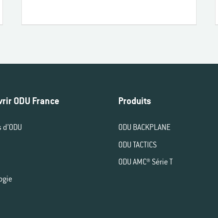
rir ODU France
Produits
s d’ODU
ODU BACKPLANE
ODU TACTICS
ODU AMC® Série T
ogie